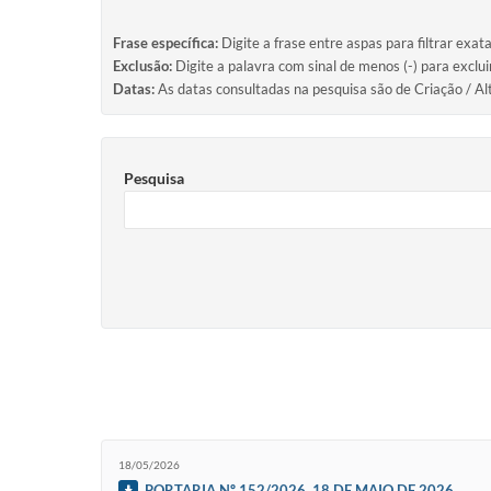
Frase específica:
Digite a frase entre aspas para filtrar exat
Exclusão:
Digite a palavra com sinal de menos (-) para exclu
Datas:
As datas consultadas na pesquisa são de Criação / Al
Pesquisa
18/05/2026
PORTARIA Nº 152/2026, 18 DE MAIO DE 2026