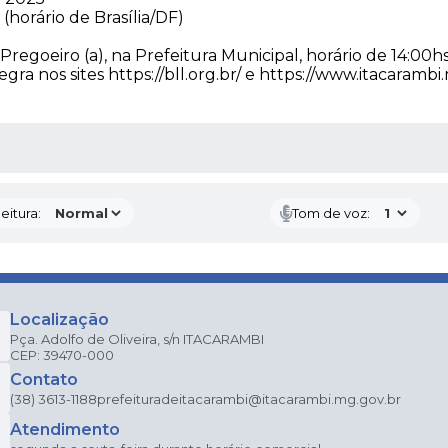
orário de Brasília/DF)
Pregoeiro (a), na Prefeitura Municipal, horário de 14:00hs
gra nos sites https://bll.org.br/ e https://www.itacaramb
 MÍDIAS
eitura:
Tom de voz:
Localização
Pça. Adolfo de Oliveira, s/n ITACARAMBI
CEP: 39470-000
Contato
(38) 3613-1188
prefeituradeitacarambi@itacarambi.mg.gov.br
Atendimento