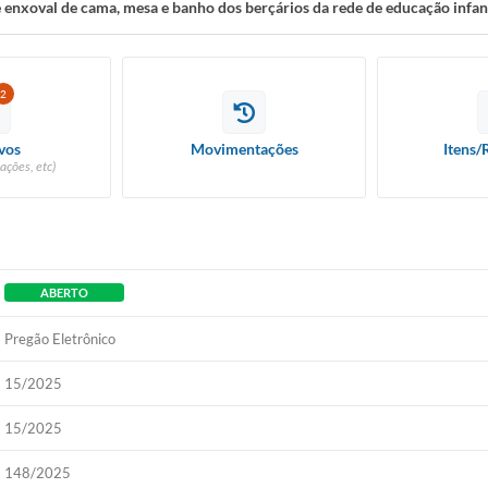
de enxoval de cama, mesa e banho dos berçários da rede de educação infa
2
vos
Movimentações
Itens/
ações, etc)
ABERTO
Pregão Eletrônico
15/2025
15/2025
148/2025