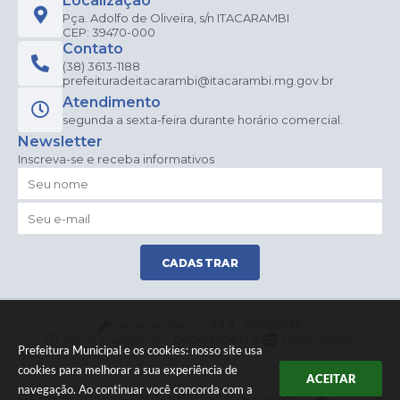
Localização
Pça. Adolfo de Oliveira, s/n ITACARAMBI
CEP: 39470-000
Contato
(38) 3613-1188
prefeituradeitacarambi@itacarambi.mg.gov.br
Atendimento
segunda a sexta-feira durante horário comercial.
Newsletter
Inscreva-se e receba informativos
CADASTRAR
Versão do Sistema:
3.5.3 - 19/06/2026
Portal atualizado em:
06/08/2026 10:32
Dados Abertos
Prefeitura Municipal e os cookies: nosso site usa
cookies para melhorar a sua experiência de
ACEITAR
navegação. Ao continuar você concorda com a
© Copyright Instar - 2006-2026. Todos os direitos