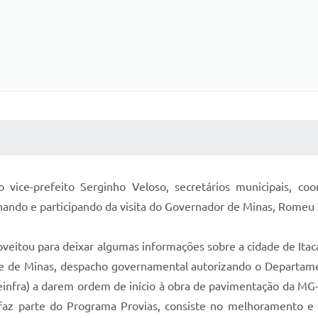
 MÍDIAS
RECEBA NOTÍCIAS
 vice-prefeito Serginho Veloso, secretários municipais, co
ando e participando da visita do Governador de Minas, Romeu 
roveitou para deixar algumas informações sobre a cidade de I
orte de Minas, despacho governamental autorizando o Departa
Seinfra) a darem ordem de início à obra de pavimentação da MG-
e faz parte do Programa Provias, consiste no melhoramento e