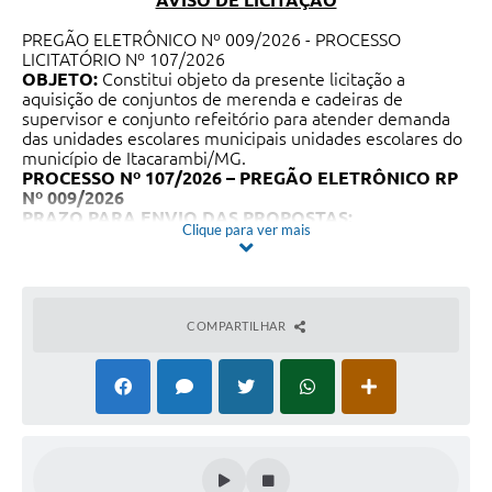
AVISO DE LICITAÇÃO
PREGÃO ELETRÔNICO Nº 009/2026 - PROCESSO
LICITATÓRIO Nº 107/2026
OBJETO:
Constitui objeto da presente licitação a
aquisição de conjuntos de merenda e cadeiras de
supervisor e conjunto refeitório para atender demanda
das unidades escolares municipais unidades escolares do
município de Itacarambi/MG.
PROCESSO Nº 107/2026 – PREGÃO ELETRÔNICO RP
Nº 009/2026
PRAZO PARA ENVIO DAS PROPOSTAS:
Clique para ver mais
• Início do recebimento das propostas: dia 06/07/2026, a
partir das 09h00min;
• Encerramento do recebimento das propostas: dia
17/07/2026, às 09h00min;
Data da Sessão Pública:
17 de JULHO de 2026.
COMPARTILHAR
HORÁRIO DE INÍCIO DA DISPUTA:
09h16min
(horário
de Brasília/DF)
Local:
Plataforma da
Bolsa de Licitações do Brasil –
BLL:
www.bll.org.br
ENDEREÇO ELETRÔNICO:
https://bll.org.br/