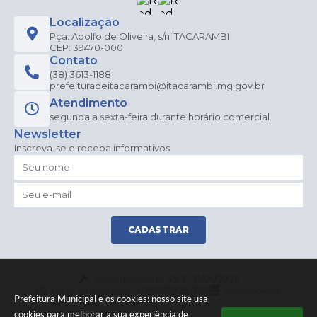
Localização
Pça. Adolfo de Oliveira, s/n ITACARAMBI
CEP: 39470-000
Contato
(38) 3613-1188
prefeituradeitacarambi@itacarambi.mg.gov.br
Atendimento
segunda a sexta-feira durante horário comercial.
Newsletter
Inscreva-se e receba informativos
CADASTRAR
Versão do Sistema:
3.5.3 - 19/06/2026
Portal atualizado em:
07/08/2026 17:22
Dados Abertos
Prefeitura Municipal e os cookies: nosso site usa
cookies para melhorar a sua experiência de