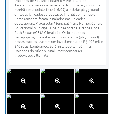
Unidades de Educação Infantil! A Prefeitura de
Itacarambi, através da Secretaria da Educação, iniciou na
manhã desta quinta-feira (16/09) a instalar playground
emtodas Unidadesde Educação Infantil do município.
Primeiramente foram instalados nas unidades
educacionais: Pré-escolar Municipal Nájila Nemer, Centro
Educacional Municipal‘ UbaldinaAndrade, Creche Dona
Ruth Seixas eCEIM GilmaLeão. Os brinquedos
pedagógicos, que estão sendo instalados (playground)
nessas escolas, tiveram um investimento de R$ 402 mil e
240 reais. Lembrando, Será instalado também nas
Unidades do Núcleo Rural. PorAscomdaPMI-
#fotovideovailtonf##