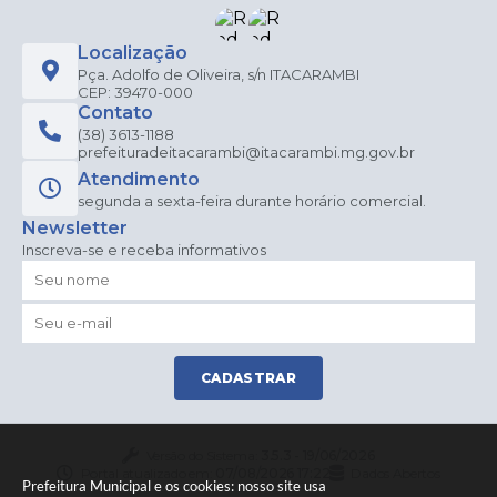
Localização
Pça. Adolfo de Oliveira, s/n ITACARAMBI
CEP: 39470-000
Contato
(38) 3613-1188
prefeituradeitacarambi@itacarambi.mg.gov.br
Atendimento
segunda a sexta-feira durante horário comercial.
Newsletter
Inscreva-se e receba informativos
CADASTRAR
Versão do Sistema:
3.5.3 - 19/06/2026
Portal atualizado em:
07/08/2026 17:22
Dados Abertos
Prefeitura Municipal e os cookies: nosso site usa