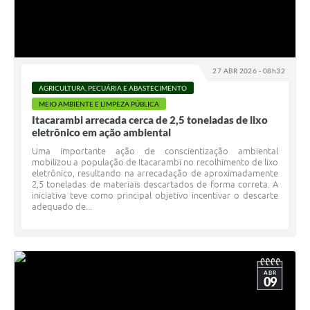
27 ABR 2026 - 08h32
AGRICULTURA, PECUÁRIA E ABASTECIMENTO
MEIO AMBIENTE E LIMPEZA PÚBLICA
Itacarambi arrecada cerca de 2,5 toneladas de lixo
eletrônico em ação ambiental
Uma importante ação de conscientização ambiental
mobilizou a população de Itacarambi no recolhimento de lixo
eletrônico, resultando na arrecadação de aproximadamente
2,5 toneladas de materiais descartados de forma correta. A
iniciativa teve como principal objetivo incentivar o descarte
adequado de...
ABR
09