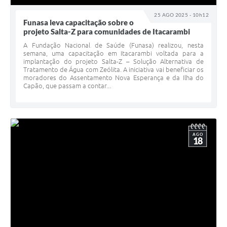
25 AGO 2025 - 10h12
Funasa leva capacitação sobre o
projeto Salta-Z para comunidades de Itacarambi
A Fundação Nacional de Saúde (Funasa) realizou, nesta
semana, uma capacitação em Itacarambi voltada para a
implantação do projeto Salta-Z – Solução Alternativa de
Tratamento de Água com Zeólita. A iniciativa vai beneficiar os
moradores do Assentamento Nova Esperança e da Ilha do
Capão, que passam a contar...
AGO
18