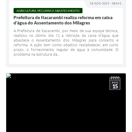
18 AGO 2025 - 08h41
AGRICULTURA, PECUÁRIA E ABASTECIMENTO
Prefeitura de Itacarambi realiza reforma em caixa
d’água do Assentamento dos Milagres
A Prefeitura de Itacarambi, por meio de sua equipe técnica,
realizou no último dia 12 a retirada da caixa d’água que
abastece o Assentamento dos Milagres para conserto e
reforma. A ação tem como objetivo restabelecer, em curto
prazo, o fornecimento regular de água à comunidade. O
problema na estrutura da...
AGO
15