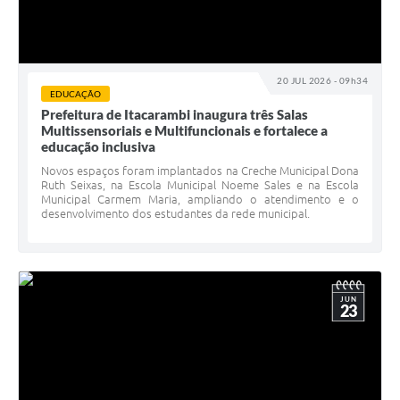
20 JUL 2026 - 09h34
EDUCAÇÃO
Prefeitura de Itacarambi inaugura três Salas
Multissensoriais e Multifuncionais e fortalece a
educação inclusiva
Novos espaços foram implantados na Creche Municipal Dona
Ruth Seixas, na Escola Municipal Noeme Sales e na Escola
Municipal Carmem Maria, ampliando o atendimento e o
desenvolvimento dos estudantes da rede municipal.
JUN
23