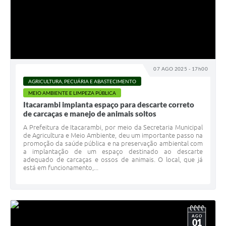
07 AGO 2025 - 17h00
AGRICULTURA, PECUÁRIA E ABASTECIMENTO
MEIO AMBIENTE E LIMPEZA PÚBLICA
Itacarambi implanta espaço para descarte correto
de carcaças e manejo de animais soltos
A Prefeitura de Itacarambi, por meio da Secretaria Municipal
de Agricultura e Meio Ambiente, deu um importante passo na
promoção da saúde pública e na preservação ambiental com
a implantação de um espaço destinado ao descarte
adequado de carcaças e ossos de animais. O local, que já
está em funcionamento,...
AGO
01