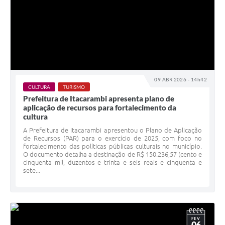
09 ABR 2026 - 14h42
CULTURA
TURISMO
Prefeitura de Itacarambi apresenta plano de
aplicação de recursos para fortalecimento da
cultura
A Prefeitura de Itacarambi apresentou o Plano de Aplicação
de Recursos (PAR) para o exercício de 2025, com foco no
fortalecimento das políticas públicas culturais no município.
O documento detalha a destinação de R$ 150.236,57 (cento e
cinquenta mil, duzentos e trinta e seis reais e cinquenta e
sete...
FEV