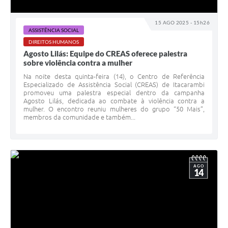
15 AGO 2025 - 15h26
ASSISTÊNCIA SOCIAL
DIREITOS HUMANOS
Agosto Lilás: Equipe do CREAS oferece palestra
sobre violência contra a mulher
Na noite desta quinta-feira (14), o Centro de Referência
Especializado de Assistência Social (CREAS) de Itacarambi
promoveu uma palestra especial dentro da campanha
Agosto Lilás, dedicada ao combate à violência contra a
mulher. O encontro reuniu mulheres do grupo “50 Mais”,
membros da comunidade e também...
AGO
14