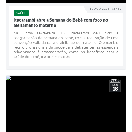
18 AGO 2025 - 16h59
SAÚDE
Itacarambi abre a Semana do Bebê com foco no
aleitamento materno
Na última sexta-feira (15), Itacarambi deu início à
programação da Semana do Bebê, com a realização de uma
convenção voltada para o aleitamento materno. O encontro
reuniu profissionais da saúde para debater temas essenciais
relacionados à amamentação, como os benefícios para a
saúde do bebê, o acolhimento às...
AGO
18