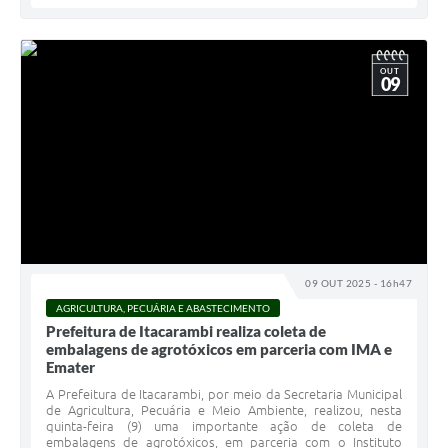
OUT
09
09 OUT 2025 - 16h47
AGRICULTURA, PECUÁRIA E ABASTECIMENTO
Prefeitura de Itacarambi realiza coleta de
embalagens de agrotóxicos em parceria com IMA e
Emater
A Prefeitura de Itacarambi, por meio da Secretaria Municipal
de Agricultura, Pecuária e Meio Ambiente, realizou, nesta
quinta-feira (9) uma importante ação de coleta de
embalagens de agrotóxicos, em parceria com o Instituto