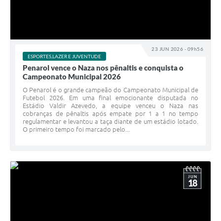
23 JUN 2026 - 09h56
ESPORTES,LAZER E JUVENTUDE
Penarol vence o Naza nos pênaltis e conquista o
Campeonato Municipal 2026
O Penarol é o grande campeão do Campeonato Municipal de
Futebol 2026. Em uma final emocionante disputada no
Estádio Valdir Azevedo, a equipe venceu o Naza nas
cobranças de pênaltis após empate por 1 a 1 no tempo
regulamentar e levantou a taça diante de um estádio lotado.
O primeiro tempo foi marcado pelo...
JUN
18