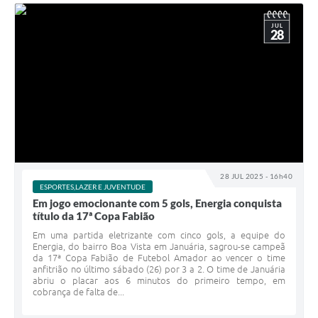
JUL
28
28 JUL 2025 - 16h40
ESPORTES,LAZER E JUVENTUDE
Em jogo emocionante com 5 gols, Energia conquista
título da 17ª Copa Fabião
Em uma partida eletrizante com cinco gols, a equipe do
Energia, do bairro Boa Vista em Januária, sagrou-se campeã
da 17ª Copa Fabião de Futebol Amador ao vencer o time
anfitrião no último sábado (26) por 3 a 2. O time de Januária
abriu o placar aos 6 minutos do primeiro tempo, em
cobrança de falta de...