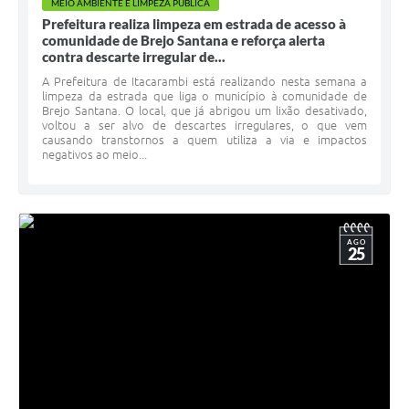
MEIO AMBIENTE E LIMPEZA PÚBLICA
Prefeitura realiza limpeza em estrada de acesso à
comunidade de Brejo Santana e reforça alerta
contra descarte irregular de...
A Prefeitura de Itacarambi está realizando nesta semana a
limpeza da estrada que liga o município à comunidade de
Brejo Santana. O local, que já abrigou um lixão desativado,
voltou a ser alvo de descartes irregulares, o que vem
causando transtornos a quem utiliza a via e impactos
negativos ao meio...
AGO
25