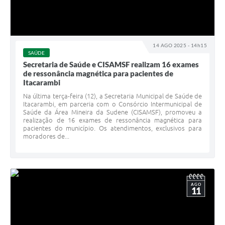
14 AGO 2025 - 14h15
SAÚDE
Secretaria de Saúde e CISAMSF realizam 16 exames
de ressonância magnética para pacientes de
Itacarambi
Na última terça-feira (12), a Secretaria Municipal de Saúde de
Itacarambi, em parceria com o Consórcio Intermunicipal de
Saúde da Área Mineira da Sudene (CISAMSF), promoveu a
realização de 16 exames de ressonância magnética para
pacientes do município. Os atendimentos, exclusivos para
moradores de...
AGO
11