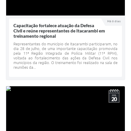
Há 6 dias
Capacitação fortalece atuação da Defesa
Civil e reúne representantes de Itacarambi em
treinamento regional
Representantes do município de Itacarambi participaram, no
dia 28 de julho, de uma importante capacitação promovida
pela 11ª Região Integrada de Polícia Militar (11ª RPM),
voltada ao fortalecimento das ações da Defesa Civil nos
municípios da região. O treinamento foi realizado na sala de
reuniões da...
JUL
20