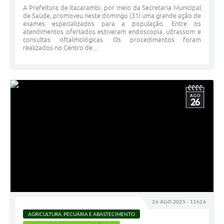
A Prefeitura de Itacarambi, por meio da Secretaria Municipal
de Saúde, promoveu neste domingo (31) uma grande ação de
exames especializados para a população. Entre os
atendimentos ofertados estiveram endoscopia, ultrassom e
consultas oftalmológicas. Os procedimentos foram
realizados no Centro de...
AGO
26
26 AGO 2025 - 11h26
AGRICULTURA, PECUÁRIA E ABASTECIMENTO