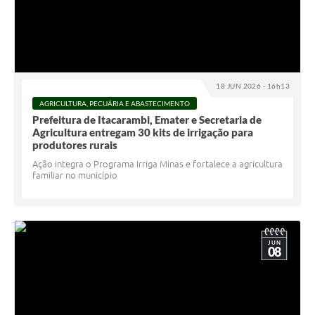
18 JUN 2026 - 16h13
AGRICULTURA, PECUÁRIA E ABASTECIMENTO
Prefeitura de Itacarambi, Emater e Secretaria de
Agricultura entregam 30 kits de irrigação para
produtores rurais
Ação integra o Programa Irriga Minas e fortalece a agricultura
familiar no município
JUN
08