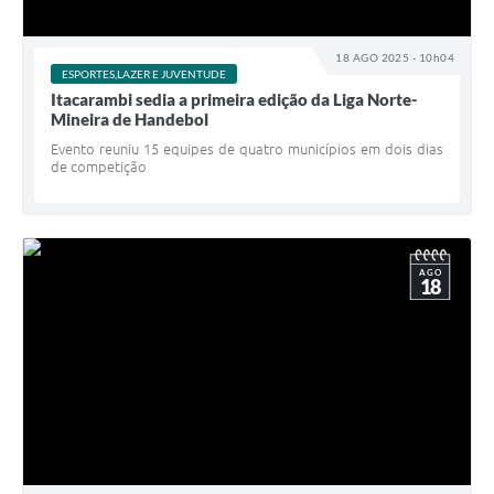
18 AGO 2025 - 10h04
ESPORTES,LAZER E JUVENTUDE
Itacarambi sedia a primeira edição da Liga Norte-
Mineira de Handebol
Evento reuniu 15 equipes de quatro municípios em dois dias
de competição
AGO
18