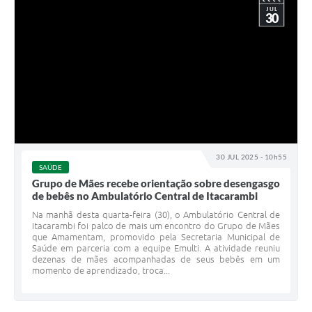
JUL
30
30 JUL 2025 - 10h55
SAÚDE
Grupo de Mães recebe orientação sobre desengasgo
de bebês no Ambulatório Central de Itacarambi
Na manhã desta quarta-feira (30), o Ambulatório Central de
Itacarambi foi palco de mais um encontro do Grupo de Mães
que Amamentam, promovido pela Secretaria Municipal de
Saúde em parceria com a equipe Emulti. A atividade reuniu
dezenas de mães acompanhadas de seus bebês em um
momento de aprendizado, troca...