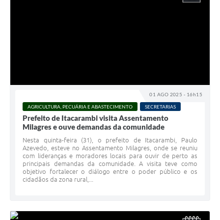
01 AGO 2025 - 16h15
AGRICULTURA, PECUÁRIA E ABASTECIMENTO
SECRETARIAS
Prefeito de Itacarambi visita Assentamento
Milagres e ouve demandas da comunidade
Nesta quinta-feira (31), o prefeito de Itacarambi, Paulo
Azevedo, esteve no Assentamento Milagres, onde se reuniu
com lideranças e moradores locais para ouvir de perto as
principais demandas da comunidade. A visita teve como
objetivo fortalecer o diálogo entre o poder público e os
cidadãos da zona rural,...