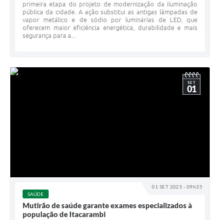
primeira etapa do projeto de modernização da iluminação
pública da cidade. A ação substitui as antigas lâmpadas de
vapor metálico e de sódio por luminárias de LED, que
oferecem maior eficiência energética, durabilidade e mais
segurança para a...
SET
01
01 SET 2025 - 09h35
SAÚDE
Mutirão de saúde garante exames especializados à
população de Itacarambi