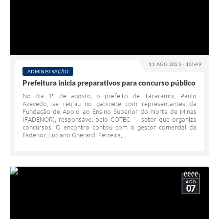
11 AGO 2025 - 10h49
ADMINISTRAÇÃO
Prefeitura inicia preparativos para concurso público
No dia 1º de agosto, o prefeito de Itacarambi, Paulo
Azevedo, se reuniu no gabinete com representantes da
Fundação de Apoio ao Ensino Superior do Norte de Minas
(FADENOR), responsável pelo COTEC — setor que organiza
concursos. O encontro contou com o gestor comercial da
Fadenor, Luciano Gherardi Ferreira,...
AGO
07