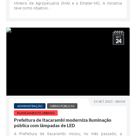
Mineiro de Agropecuária (IMA) e a Emater-MG. A iniciativa
teve como objetivo...
SET
24
24 SET 2025 - 08h58
ADMINISTRAÇÃO
OBRAS PÚBLICAS
PLANEJAMENTO URBANO
Prefeitura de Itacarambi moderniza iluminação
pública com lâmpadas de LED
A Prefeitura de Itacarambi iniciou, no mês passado, a