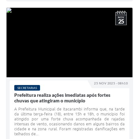
NOV
25
25 NOV 2025 - 08h10
SECRETARIAS
Prefeitura realiza ações imediatas após fortes
chuvas que atingiram o município
A Prefeitura Municipal de Itacarambi informa que, na tarde
da última terça-feira (18), entre 15h e 18h, o município foi
atingido por uma forte chuva acompanhada de rajadas
intensas de vento, ocasionando danos em alguns bairros da
cidade e na zona rural. Foram registradas danificações em
telhados de...