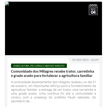
NOV
04
04 NOV 2025 - 16h39
AGRICULTURA, PECUÁRIA E ABASTECIMENTO
Comunidade dos Milagres recebe trator, carretinha
e grade arado para fortalecer a agricultura familiar
A comunidade Assentamento dos Milagres recebeu, no dia 31
de outubro, um importante reforço para o fortalecimento da
agricultura familiar: a entrega de um trator, uma carretinha e
uma grade arado. Uma comitiva foi até a comunidade e
contou com a presença do prefeito Paulo Azevedo, do
secretário de...