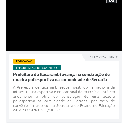
06
06 FEV 2026 - 08h42
EDUCAÇÃO
ESPORTES,LAZER E JUVENTUDE
Prefeitura de Itacarambi avança na construção de
quadra poliesportiva na comunidade de Serraria
A Prefeitura de Itacarambi segue investindo na melhoria da
infraestrutura esportiva e educacional do município. Está em
andamento a obra de construção de uma quadra
poliesportiva na comunidade de Serraria, por meio de
convênio firmado com a Secretaria de Estado de Educação
de Minas Gerais (SEE/MG). O...