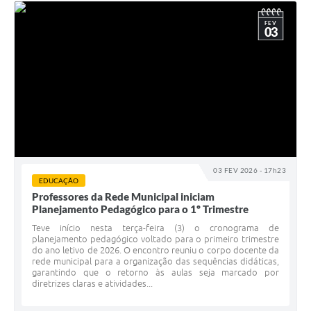
FEV
03
03 FEV 2026 - 17h23
EDUCAÇÃO
Professores da Rede Municipal iniciam
Planejamento Pedagógico para o 1º Trimestre
Teve início nesta terça-feira (3) o cronograma de
planejamento pedagógico voltado para o primeiro trimestre
do ano letivo de 2026. O encontro reuniu o corpo docente da
rede municipal para a organização das sequências didáticas,
garantindo que o retorno às aulas seja marcado por
diretrizes claras e atividades...