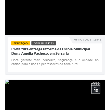
06 NOV 2025 - 15h46
EDUCAÇÃO
OBRAS PÚBLICAS
Prefeitura entrega reforma da Escola Municipal
Dona Amélia Pacheco, em Serraria
Obra garante mais conforto, segurança e qualidade no
ensino para alunos e professores da zona rural.
JUL
10