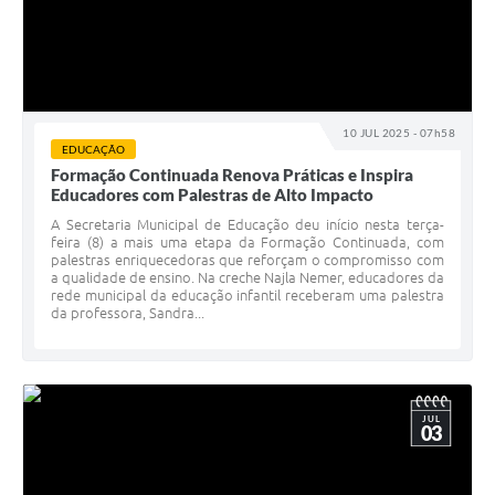
10 JUL 2025 - 07h58
EDUCAÇÃO
Formação Continuada Renova Práticas e Inspira
Educadores com Palestras de Alto Impacto
A Secretaria Municipal de Educação deu início nesta terça-
feira (8) a mais uma etapa da Formação Continuada, com
palestras enriquecedoras que reforçam o compromisso com
a qualidade de ensino. Na creche Najla Nemer, educadores da
rede municipal da educação infantil receberam uma palestra
da professora, Sandra...
JUL
03