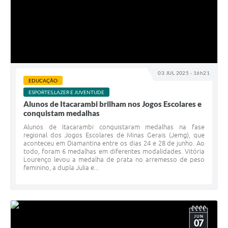
03 JUL 2025 - 16h21
EDUCAÇÃO
ESPORTES,LAZER E JUVENTUDE
Alunos de Itacarambi brilham nos Jogos Escolares e
conquistam medalhas
Alunos de Itacarambi conquistaram medalhas na fase
regional dos Jogos Escolares de Minas Gerais (Jemg), que
aconteceu em Diamantina entre os dias 24 e 28 de junho. Ao
todo, foram 6 medalhas em diferentes modalidades. Vitória
Lourenço levou a medalha de prata no arremesso de peso
feminino, a dupla Julia e...
JUN
07