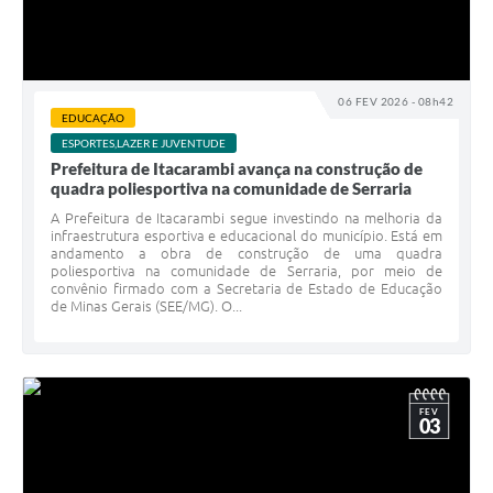
06 FEV 2026 - 08h42
EDUCAÇÃO
ESPORTES,LAZER E JUVENTUDE
Prefeitura de Itacarambi avança na construção de
quadra poliesportiva na comunidade de Serraria
A Prefeitura de Itacarambi segue investindo na melhoria da
infraestrutura esportiva e educacional do município. Está em
andamento a obra de construção de uma quadra
poliesportiva na comunidade de Serraria, por meio de
convênio firmado com a Secretaria de Estado de Educação
de Minas Gerais (SEE/MG). O...
FEV
03