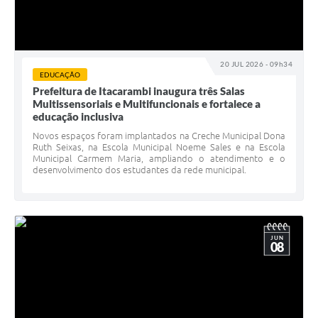
20 JUL 2026 - 09h34
EDUCAÇÃO
Prefeitura de Itacarambi inaugura três Salas
Multissensoriais e Multifuncionais e fortalece a
educação inclusiva
Novos espaços foram implantados na Creche Municipal Dona
Ruth Seixas, na Escola Municipal Noeme Sales e na Escola
Municipal Carmem Maria, ampliando o atendimento e o
desenvolvimento dos estudantes da rede municipal.
JUN
08