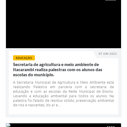
07 JUN 2022
EDUCAÇÃO
Secretaria de agricultura e meio ambiente de
Itacarambi realiza palestras com os alunos das
escolas do município.
A Secretaria Municipal de Agricultura e Meio Ambiente está
realizando Palestra em parceria com a secretaria de
educação e com as escolas da Rede Municipal de Ensino.
Levando a educação ambiental para todos os alunos. Na
palestra foi falado de resíduo sólido, preservação ambiental
de rios e nascentes, do ar e...