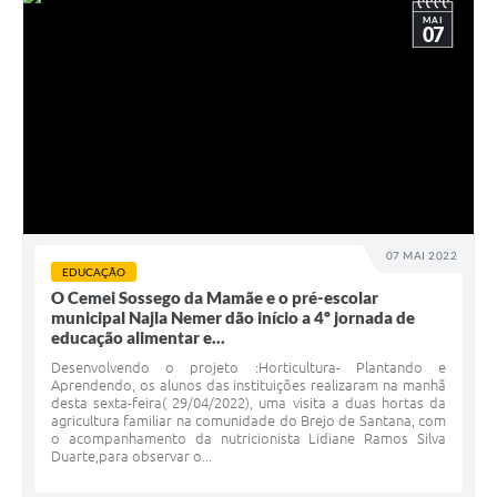
MAI
07
07 MAI 2022
EDUCAÇÃO
O Cemei Sossego da Mamãe e o pré-escolar
municipal Najla Nemer dão início a 4º jornada de
educação alimentar e...
Desenvolvendo o projeto :Horticultura- Plantando e
Aprendendo, os alunos das instituições realizaram na manhã
desta sexta-feira( 29/04/2022), uma visita a duas hortas da
agricultura familiar na comunidade do Brejo de Santana, com
o acompanhamento da nutricionista Lidiane Ramos Silva
Duarte,para observar o...