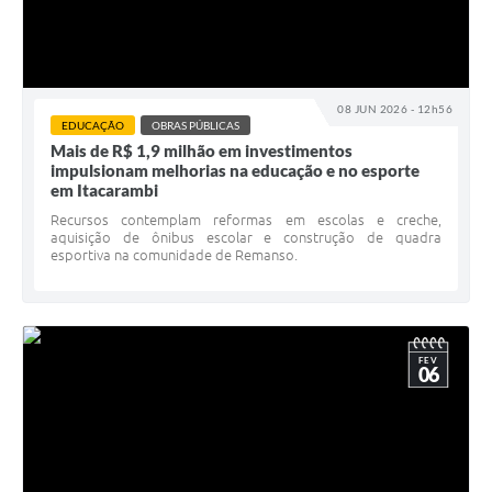
08 JUN 2026 - 12h56
EDUCAÇÃO
OBRAS PÚBLICAS
Mais de R$ 1,9 milhão em investimentos
impulsionam melhorias na educação e no esporte
em Itacarambi
Recursos contemplam reformas em escolas e creche,
aquisição de ônibus escolar e construção de quadra
esportiva na comunidade de Remanso.
FEV
06