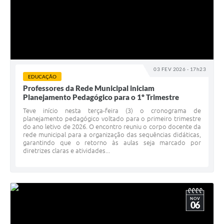
03 FEV 2026 - 17h23
EDUCAÇÃO
Professores da Rede Municipal iniciam
Planejamento Pedagógico para o 1º Trimestre
Teve início nesta terça-feira (3) o cronograma de
planejamento pedagógico voltado para o primeiro trimestre
do ano letivo de 2026. O encontro reuniu o corpo docente da
rede municipal para a organização das sequências didáticas,
garantindo que o retorno às aulas seja marcado por
diretrizes claras e atividades...
NOV
06